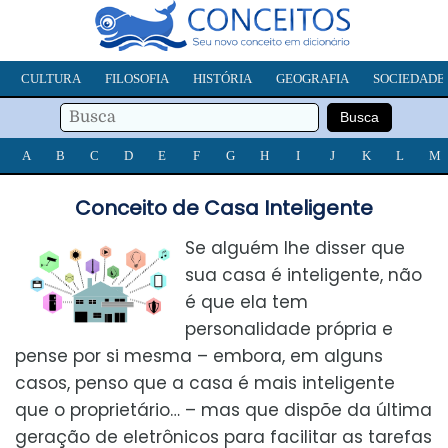
CULTURA
FILOSOFIA
HISTÓRIA
GEOGRAFIA
SOCIEDADE
A
B
C
D
E
F
G
H
I
J
K
L
M
Conceito de Casa Inteligente
Se alguém lhe disser que
sua casa é inteligente, não
é que ela tem
personalidade própria e
pense por si mesma – embora, em alguns
casos, penso que a casa é mais inteligente
que o proprietário… – mas que dispõe da última
geração de eletrônicos para facilitar as tarefas