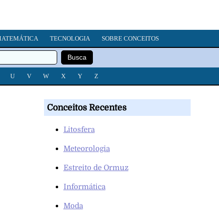
ATEMÁTICA
TECNOLOGIA
SOBRE CONCEITOS
U
V
W
X
Y
Z
Conceitos Recentes
Litosfera
Meteorologia
Estreito de Ormuz
Informática
Moda