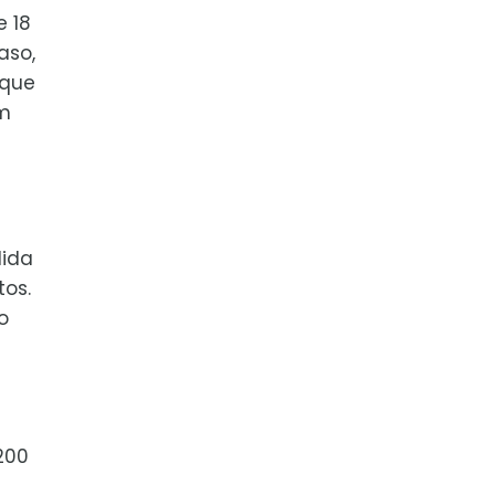
e 18
aso,
 que
m
dida
tos.
o
200