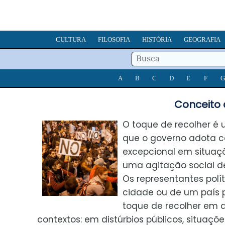
CULTURA
FILOSOFIA
HISTÓRIA
GEOGRAFIA
A
B
C
D
E
F
G
Conceito 
O toque de recolher é
que o governo adota 
excepcional em situaç
uma agitação social d
Os representantes polí
cidade ou de um país
toque de recolher em d
contextos: em distúrbios públicos, situaçõe