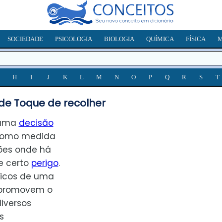
SOCIEDADE
PSICOLOGIA
BIOLOGIA
QUÍMICA
FÍSICA
M
H
I
J
K
L
M
N
O
P
Q
R
S
T
de Toque de recolher
 uma
decisão
como medida
ões onde há
e certo
perigo
.
ticos de uma
 promovem o
iversos
s