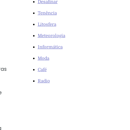
Desafinar
Tenência
Litosfera
Meteorologia
Informática
Moda
ras
Café
Radio
e
a