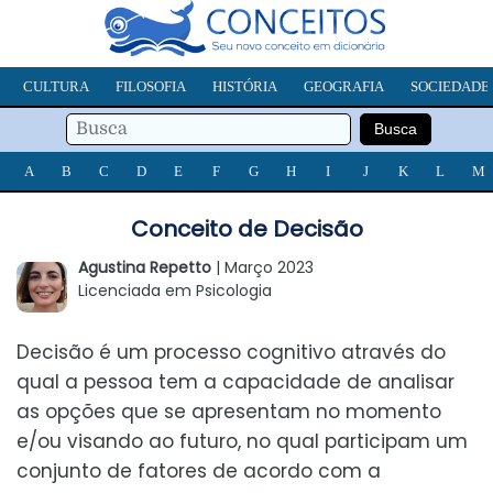
CULTURA
FILOSOFIA
HISTÓRIA
GEOGRAFIA
SOCIEDADE
A
B
C
D
E
F
G
H
I
J
K
L
M
Conceito de Decisão
Agustina Repetto
| Março 2023
Licenciada em Psicologia
Decisão é um processo cognitivo através do
qual a pessoa tem a capacidade de analisar
as opções que se apresentam no momento
e/ou visando ao futuro, no qual participam um
conjunto de fatores de acordo com a