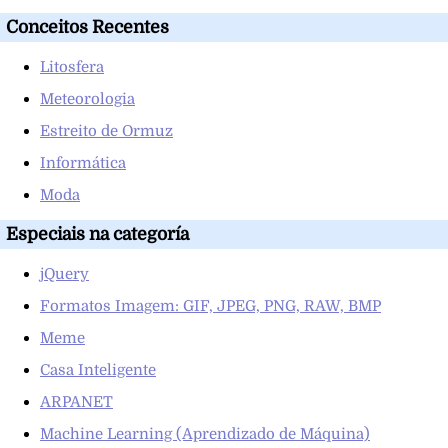
Conceitos Recentes
Litosfera
Meteorologia
Estreito de Ormuz
Informática
Moda
Especiais na categoría
jQuery
Formatos Imagem: GIF, JPEG, PNG, RAW, BMP
Meme
Casa Inteligente
ARPANET
Machine Learning (Aprendizado de Máquina)