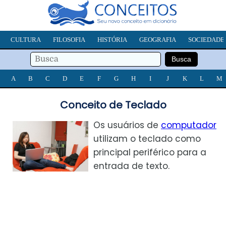
CULTURA
FILOSOFIA
HISTÓRIA
GEOGRAFIA
SOCIEDADE
A
B
C
D
E
F
G
H
I
J
K
L
M
Conceito de Teclado
Os usuários de
computador
utilizam o teclado como
principal periférico para a
entrada de texto.