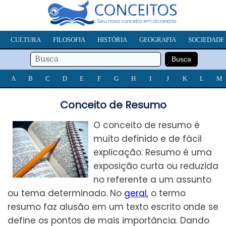
CULTURA
FILOSOFIA
HISTÓRIA
GEOGRAFIA
SOCIEDADE
A
B
C
D
E
F
G
H
I
J
K
L
M
Conceito de Resumo
O conceito de resumo é
muito definido e de fácil
explicação. Resumo é uma
exposição curta ou reduzida
no referente a um assunto
ou tema determinado. No
geral
, o termo
resumo faz alusão em um texto escrito onde se
define os pontos de mais importância. Dando