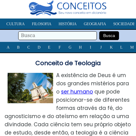
CULTURA
FILOSOFIA
HISTÓRIA
GEOGRAFIA
SOCIEDADE
A
B
C
D
E
F
G
H
I
J
K
L
M
Conceito de Teologia
A existência de Deus é um
dos grandes mistérios para
o
ser humano
que pode
posicionar-se de diferentes
formas através da fé, do
agnosticismo e do ateísmo em relação a uma
divindade. Cada ciência tem seu próprio objeto
de estudo, desde então, a teologia é a ciência