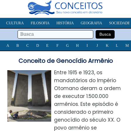
CULTURA
FILOSOFIA
HISTÓRIA
GEOGRAFIA
SOCIEDADE
A
B
C
D
E
F
G
H
I
J
K
L
M
Conceito de Genocídio Armênio
Entre 1915 e 1923, os
mandatários do Império
Otomano deram a ordem
de executar 1.500.000
armênios. Este episódio é
considerado o primeiro
genocídio do século XX. O
povo armênio se