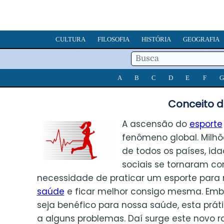
CULTURA
FILOSOFIA
HISTÓRIA
GEOGRAFIA
A
B
C
D
E
F
G
Conceito d
A ascensão do
esporte
fenômeno global. Milh
de todos os países, ida
sociais se tornaram co
necessidade de praticar um esporte para 
saúde
e ficar melhor consigo mesma. Emb
seja benéfico para nossa saúde, esta prát
a alguns problemas. Daí surge este novo 