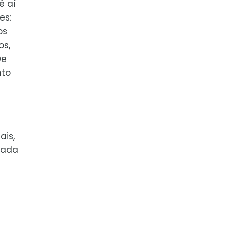
é aí
es:
os
os,
De
nto
ais,
inada