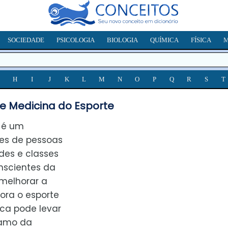
SOCIEDADE
PSICOLOGIA
BIOLOGIA
QUÍMICA
FÍSICA
M
H
I
J
K
L
M
N
O
P
Q
R
S
T
e Medicina do Esporte
é um
ões de pessoas
des e classes
nscientes da
melhorar a
ora o esporte
ica pode levar
ramo da