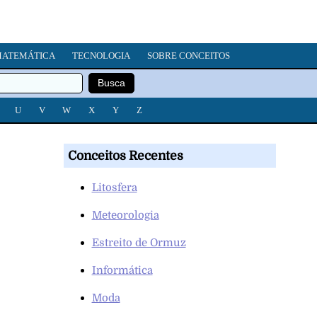
ATEMÁTICA
TECNOLOGIA
SOBRE CONCEITOS
U
V
W
X
Y
Z
Conceitos Recentes
Litosfera
Meteorologia
Estreito de Ormuz
Informática
Moda