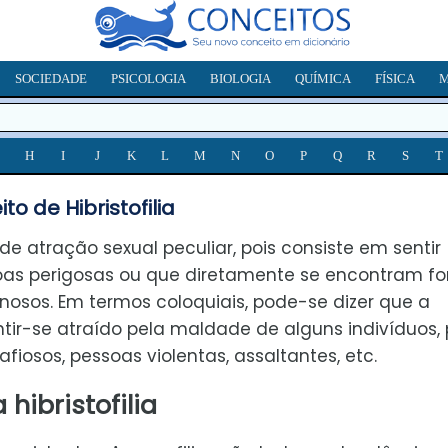
SOCIEDADE
PSICOLOGIA
BIOLOGIA
QUÍMICA
FÍSICA
M
H
I
J
K
L
M
N
O
P
Q
R
S
T
to de Hibristofilia
o de atração sexual peculiar, pois consiste em sentir
oas perigosas ou que diretamente se encontram fo
iminosos. Em termos coloquiais, pode-se dizer que a
sentir-se atraído pela maldade de alguns indivíduos, 
fiosos, pessoas violentas, assaltantes, etc.
hibristofilia