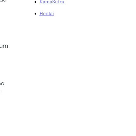
KamaSutra
Hentai
 um
ha
s