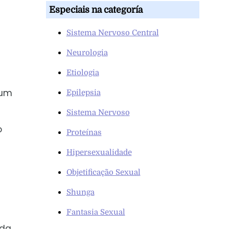
Especiais na categoría
Sistema Nervoso Central
Neurologia
Etiologia
hum
Epilepsia
Sistema Nervoso
o
Proteínas
Hipersexualidade
Objetificação Sexual
Shunga
Fantasia Sexual
da