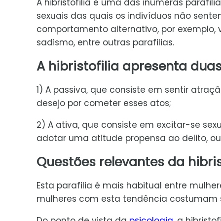
A hibristofilia é uma das inúmeras parafili
sexuais das quais os indivíduos não sent
comportamento alternativo, por exemplo, 
sadismo, entre outras parafilias.
A hibristofilia apresenta dua
1) A passiva, que consiste em sentir atra
desejo por cometer esses atos;
2) A ativa, que consiste em excitar-se 
adotar uma atitude propensa ao delito, ou
Questões relevantes da hibris
Esta parafilia é mais habitual entre mulh
mulheres com esta tendência costumam se
Do ponto de vista da
psicologia
, a hibris