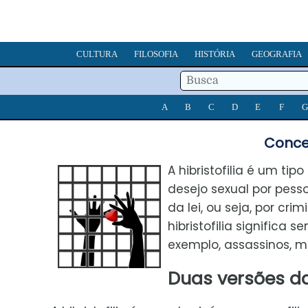
CULTURA
FILOSOFIA
HISTÓRIA
GEOGRAFIA
A
B
C
D
E
F
G
Concei
A hibristofilia é um tip
desejo sexual por pess
da lei, ou seja, por cr
hibristofilia significa 
exemplo, assassinos, ma
Duas versões da 