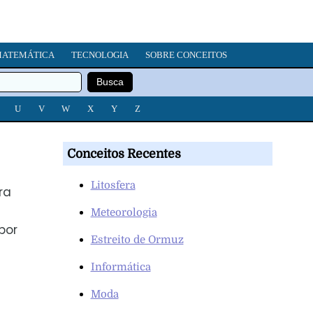
ATEMÁTICA
TECNOLOGIA
SOBRE CONCEITOS
U
V
W
X
Y
Z
Conceitos Recentes
Litosfera
ra
Meteorologia
por
Estreito de Ormuz
Informática
Moda