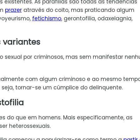
as existentes. As parafilias são todas as tendências
em
prazer
através do coito, mas praticando algum
voyeurismo,
fetichismo
, gerontofilia, odaxelagnia,
s variantes
ção sexual por criminosos, mas sem manifestar nen
sexualmente com algum criminoso e ao mesmo temp
 seja, tornar-se um cúmplice do delinquente.
tofilia
eres do que em homens. Mais especificamente, as
r heterossexuais.
tofilia começou a popularizar-se como termo a
partir