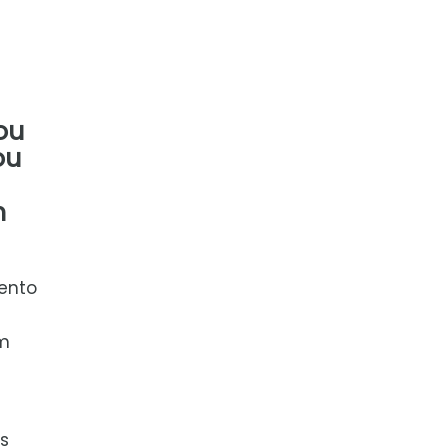
ou
ou
m
ento
ém
s