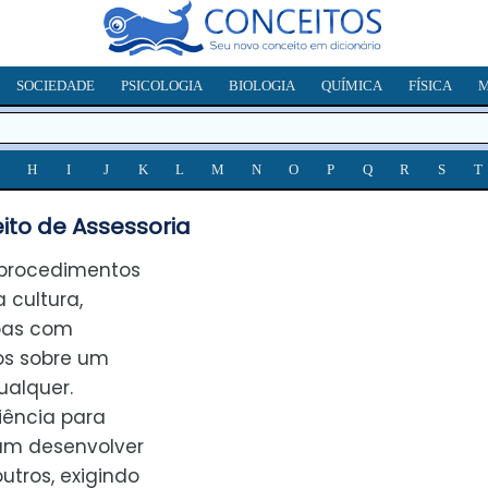
SOCIEDADE
PSICOLOGIA
BIOLOGIA
QUÍMICA
FÍSICA
M
H
I
J
K
L
M
N
O
P
Q
R
S
T
ito de Assessoria
 procedimentos
cultura,
oas com
os sobre um
alquer.
iência para
sam desenvolver
outros, exigindo