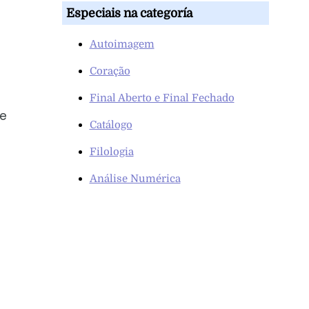
Especiais na categoría
Autoimagem
Coração
Final Aberto e Final Fechado
ue
Catálogo
Filologia
Análise Numérica