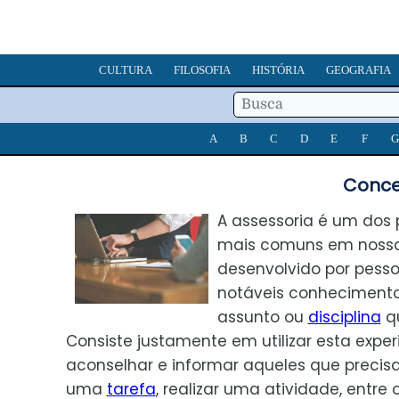
CULTURA
FILOSOFIA
HISTÓRIA
GEOGRAFIA
A
B
C
D
E
F
G
Conce
A assessoria é um dos
mais comuns em nossa 
desenvolvido por pess
notáveis conheciment
assunto ou
disciplina
qu
Consiste justamente em utilizar esta exper
aconselhar e informar aqueles que preci
uma
tarefa
, realizar uma atividade, entre 