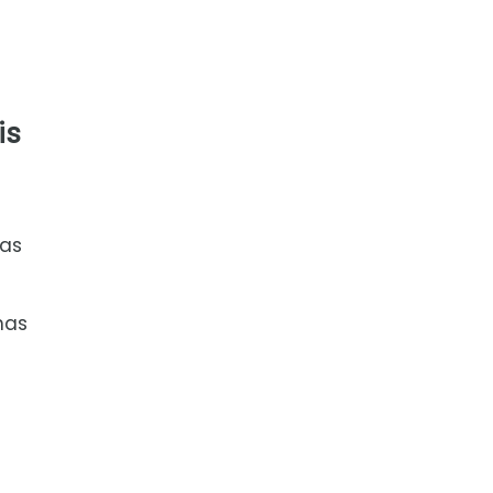
is
as
nas