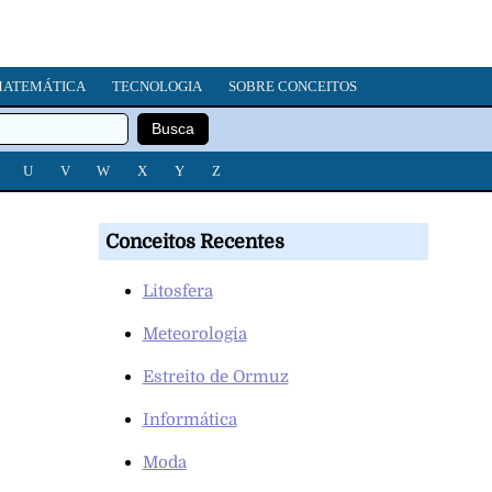
ATEMÁTICA
TECNOLOGIA
SOBRE CONCEITOS
U
V
W
X
Y
Z
Conceitos Recentes
Litosfera
Meteorologia
Estreito de Ormuz
Informática
Moda