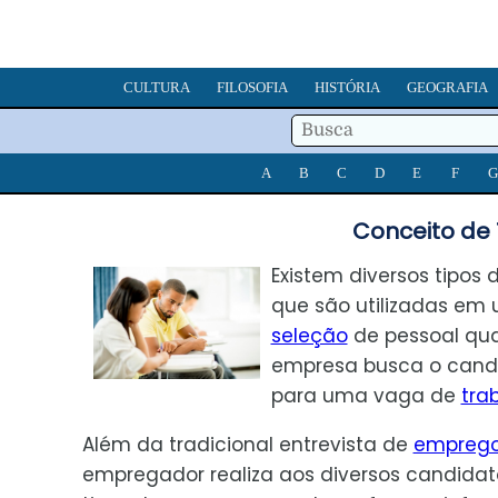
CULTURA
FILOSOFIA
HISTÓRIA
GEOGRAFIA
A
B
C
D
E
F
G
Conceito de
Existem diversos tipos
que são utilizadas em
seleção
de pessoal q
empresa busca o candi
para uma vaga de
tra
Além da tradicional entrevista de
empreg
empregador realiza aos diversos candidato