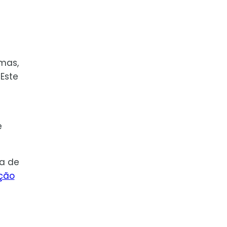
omas,
Este
e
a de
ção