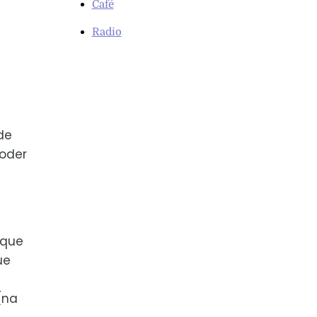
Café
Radio
de
poder
 que
ue
(na