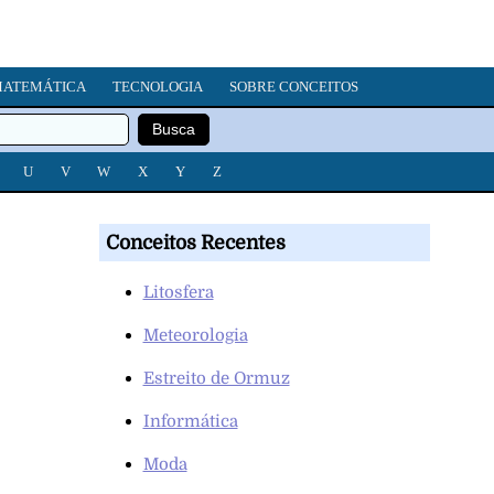
ATEMÁTICA
TECNOLOGIA
SOBRE CONCEITOS
U
V
W
X
Y
Z
Conceitos Recentes
Litosfera
Meteorologia
Estreito de Ormuz
Informática
Moda