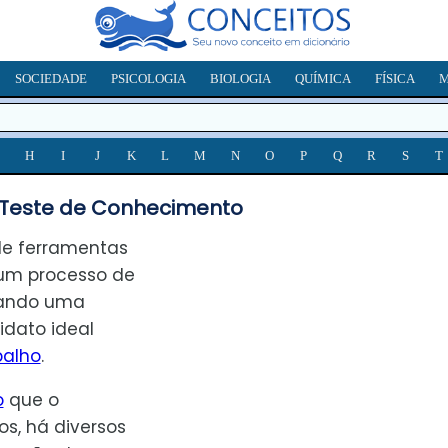
SOCIEDADE
PSICOLOGIA
BIOLOGIA
QUÍMICA
FÍSICA
M
H
I
J
K
L
M
N
O
P
Q
R
S
T
 Teste de Conhecimento
 de ferramentas
 um processo de
uando uma
dato ideal
balho
.
o
que o
s, há diversos