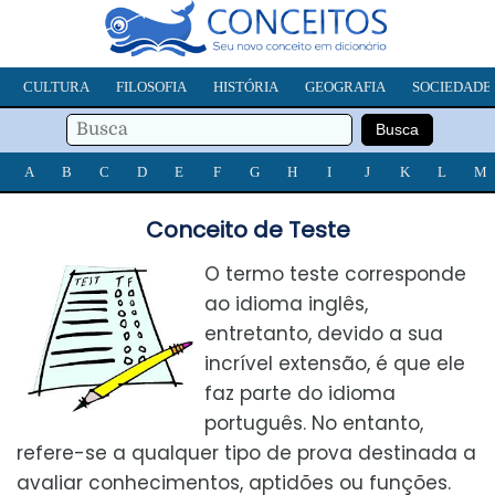
CULTURA
FILOSOFIA
HISTÓRIA
GEOGRAFIA
SOCIEDADE
A
B
C
D
E
F
G
H
I
J
K
L
M
Conceito de Teste
O termo teste corresponde
ao idioma inglês,
entretanto, devido a sua
incrível extensão, é que ele
faz parte do idioma
português. No entanto,
refere-se a qualquer tipo de prova destinada a
avaliar conhecimentos, aptidões ou funções.