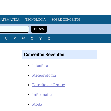
ATEMÁTICA
TECNOLOGIA
SOBRE CONCEITOS
U
V
W
X
Y
Z
Conceitos Recentes
Litosfera
Meteorologia
Estreito de Ormuz
Informática
Moda