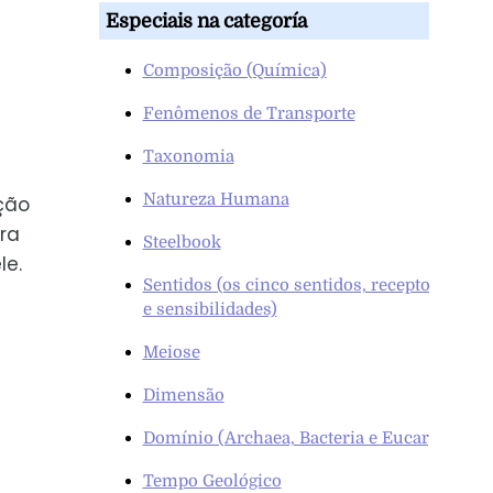
Especiais na categoría
Composição (Química)
Fenômenos de Transporte
Taxonomia
Natureza Humana
ção
ra
Steelbook
le.
Sentidos (os cinco sentidos, receptores
e sensibilidades)
Meiose
Dimensão
Domínio (Archaea, Bacteria e Eucarya)
Tempo Geológico