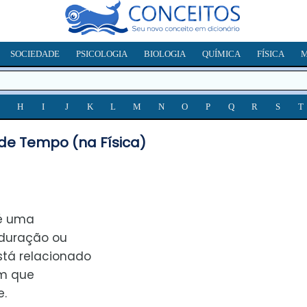
SOCIEDADE
PSICOLOGIA
BIOLOGIA
QUÍMICA
FÍSICA
M
H
I
J
K
L
M
N
O
P
Q
R
S
T
de Tempo (na Física)
é uma
 duração ou
stá relacionado
em que
.