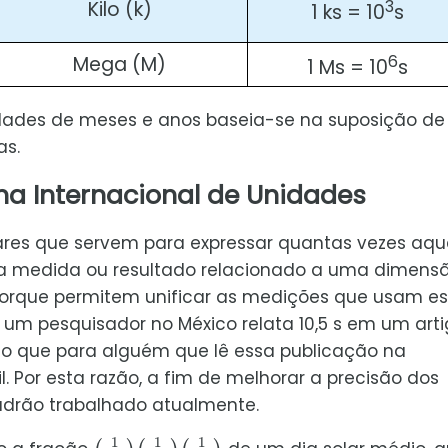
3
Kilo (k)
1 ks = 10
s
6
Mega (M)
1 Ms = 10
s
dades de meses e anos baseia-se na suposição de
as.
a Internacional de Unidades
res que servem para expressar quantas vezes aqu
 medida ou resultado relacionado a uma dimens
 porque permitem unificar as medições que usam e
 um pesquisador no México relata 10,5 s em um art
mo que para alguém que lê essa publicação na
l. Por esta razão, a fim de melhorar a precisão dos
padrão trabalhado atualmente.
(
(
1
1
60
24
)
)
(
1
60
)