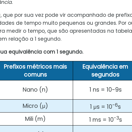
ncia.
), que por sua vez pode vir acompanhado de prefix
idades de tempo muito pequenas ou grandes. Por o
ra medir o tempo, que são apresentadas na tabela
em relação a 1 segundo.
sua equivalência com 1 segundo.
Prefixos métricos mais
Equivalência em
comuns
segundos
Nano (n)
1 ns = 10-9s
-6
Micro (μ)
1 μs = 10
s
-3
Mili (m)
1 ms = 10
s