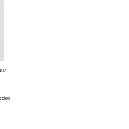
seu
ades