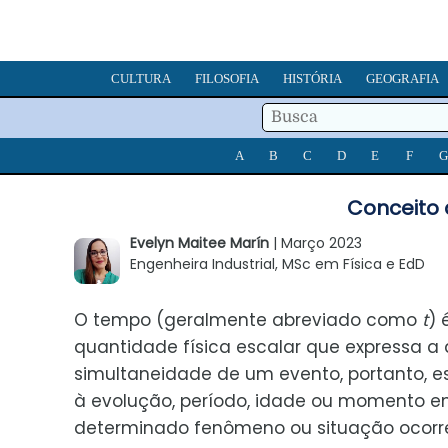
CULTURA
FILOSOFIA
HISTÓRIA
GEOGRAFIA
A
B
C
D
E
F
G
Conceito 
Evelyn Maitee Marín
| Março 2023
Engenheira Industrial, MSc em Física e EdD
O tempo (geralmente abreviado como
t
) 
quantidade física escalar que expressa a
simultaneidade de um evento, portanto, e
à evolução, período, idade ou momento 
determinado fenômeno ou situação ocorre