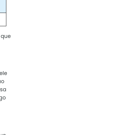
 que
ele
ão
ssa
igo