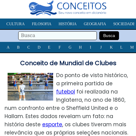
CULTURA
FILOSOFIA
HISTÓRIA
GEOGRAFIA
SOCIEDADE
A
B
C
D
E
F
G
H
I
J
K
L
M
Conceito de Mundial de Clubes
Do ponto de vista histórico,
a primeira partida de
futebol
foi realizada na
Inglaterra, no ano de 1860,
num confronto entre o Sheffield United e o
Hallam. Estes dados revelam um fato: na
história deste
esporte
, os clubes tiveram mais
relevância que as próprias seleções nacionais.