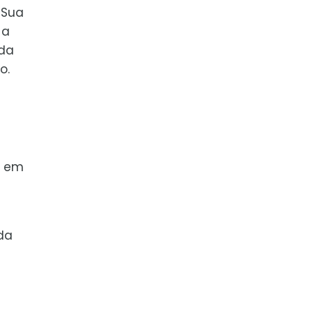
 Sua
 a
ada
o.
m em
da