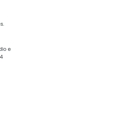
s.
dio e
14