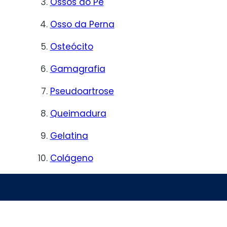
Ossos do Pé
Osso da Perna
Osteócito
Gamagrafia
Pseudoartrose
Queimadura
Gelatina
Colágeno