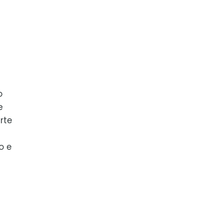
o
e
rte
o e