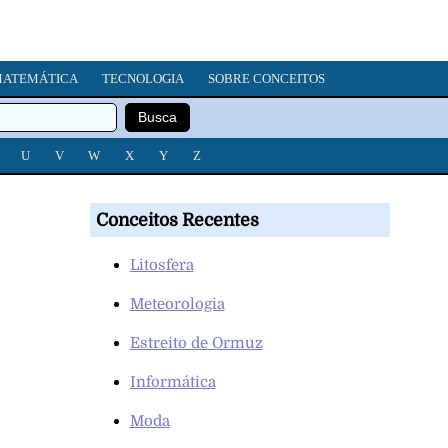
ATEMÁTICA
TECNOLOGIA
SOBRE CONCEITOS
U
V
W
X
Y
Z
Conceitos Recentes
Litosfera
Meteorologia
Estreito de Ormuz
Informática
Moda