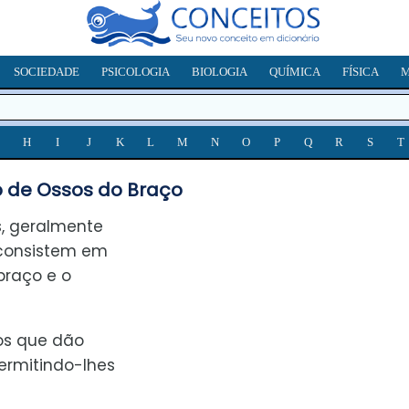
SOCIEDADE
PSICOLOGIA
BIOLOGIA
QUÍMICA
FÍSICA
M
H
I
J
K
L
M
N
O
P
Q
R
S
T
 de Ossos do Braço
, geralmente
consistem em
 braço e o
os que dão
ermitindo-lhes