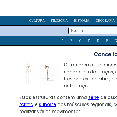
CULTURA
FILOSOFIA
HISTÓRIA
GEOGRAFIA
A
B
C
D
E
F
G
Conceito
Os membros superiores
chamados de braços, 
três partes: o ombro, o
antebraço.
Estas estruturas contêm uma
série
de oss
forma
e
suporte
aos músculos regionais, p
realizar vários movimentos.