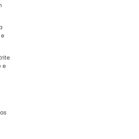
m
a
 e
rite
e e
 as