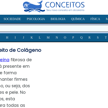
SOCIEDADE
PSICOLOGIA
BIOLOGIA
QUÍMICA
FÍSICA
M
H
I
J
K
L
M
N
O
P
Q
R
S
T
ito de Colágeno
teína
fibrosa de
á presente em
de forma
manter firmes
, ou seja, dos
s e pele. No
s, esta
ra todas as