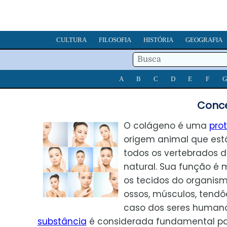
CULTURA
FILOSOFIA
HISTÓRIA
GEOGRAFIA
A
B
C
D
E
F
G
Conce
O colágeno é uma
pro
origem animal que est
todos os vertebrados 
natural. Sua função é 
os tecidos do organismo
ossos, músculos, tendõe
caso dos seres humano
substância
é considerada fundamental pa