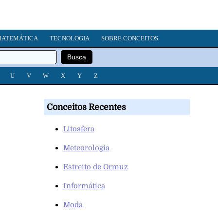
ATEMÁTICA
TECNOLOGIA
SOBRE CONCEITOS
U
V
W
X
Y
Z
Conceitos Recentes
Litosfera
Meteorologia
Estreito de Ormuz
Informática
Moda