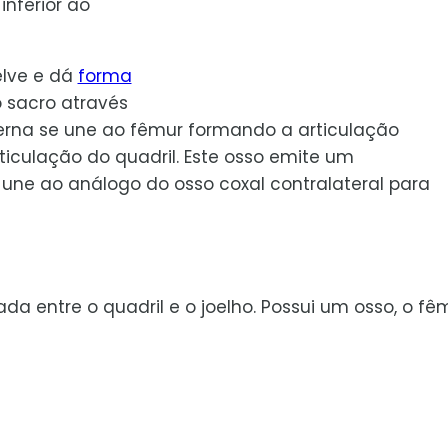
inferior ao
elve e dá
forma
o sacro através
terna se une ao fêmur formando a articulação
culação do quadril. Este osso emite um
une ao análogo do osso coxal contralateral para
da entre o quadril e o joelho. Possui um osso, o fêm