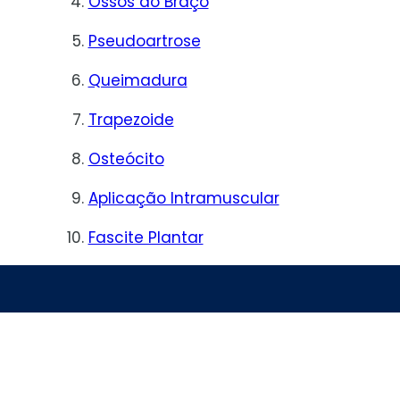
Ossos do Braço
Pseudoartrose
Queimadura
Trapezoide
Osteócito
Aplicação Intramuscular
Fascite Plantar