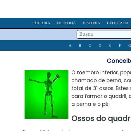
CULTURA
FILOSOFIA
HISTÓRIA
GEOGRAFIA
A
B
C
D
E
F
G
Conceit
O membro inferior, po
chamado de perna, co
total de 31 ossos. Estes
para formar o quadril, a
a perna e o pé.
Ossos do quadri