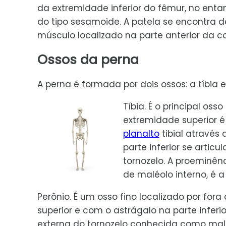
da extremidade inferior do fêmur, no enta
do tipo sesamoide. A patela se encontra 
músculo localizado na parte anterior da co
Ossos da perna
A perna é formada por dois ossos: a tíbia e
Tíbia. É o principal oss
extremidade superior 
planalto
tibial através
parte inferior se artic
tornozelo. A proeminên
de maléolo interno, é a
Perônio. É um osso fino localizado por fora
superior e com o astrágalo na parte infer
externa do tornozelo conhecida como malé