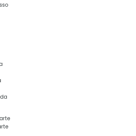
sso
ua
e
a
ada
arte
arte