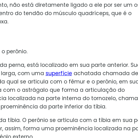
nto, não está diretamente ligado a ele por ser um o
dentro do tendão do músculo quadríceps, que é o
xa.
 o perônio.
o da perna, está localizado em sua parte anterior. S
é larga, com uma
superfície
achatada chamada d
 da qual se articula com o fêmur e o perônio, em su
ula com o astrágalo que forma a articulação do
cia localizada na parte interna do tornozelo, cham
 proeminência da parte inferior da tíbia.
 da tíbia. O perônio se articula com a tíbia em sua p
ior, assim, forma uma proeminência localizada na p
olo externo.