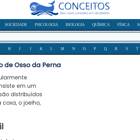
SOCIEDADE
PSICOLOGIA
BIOLOGIA
QUÍMICA
FÍSICA
M
H
I
J
K
L
M
N
O
P
Q
R
S
T
o de Osso da Perna
pularmente
nsiste em um
 são distribuídos
 coxa, o joelho,
l