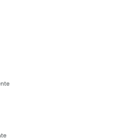
ente
nte