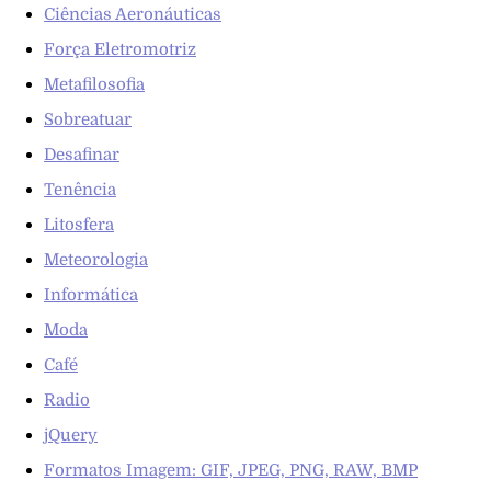
Ciências Aeronáuticas
Força Eletromotriz
Metafilosofia
Sobreatuar
Desafinar
Tenência
Litosfera
Meteorologia
Informática
Moda
Café
Radio
jQuery
Formatos Imagem: GIF, JPEG, PNG, RAW, BMP