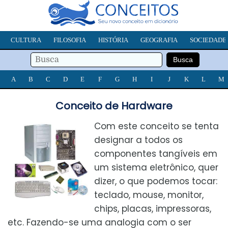
CULTURA
FILOSOFIA
HISTÓRIA
GEOGRAFIA
SOCIEDADE
A
B
C
D
E
F
G
H
I
J
K
L
M
Conceito de Hardware
Com este conceito se tenta
designar a todos os
componentes tangíveis em
um sistema eletrônico, quer
dizer, o que podemos tocar:
teclado, mouse, monitor,
chips, placas, impressoras,
etc. Fazendo-se uma analogia com o ser