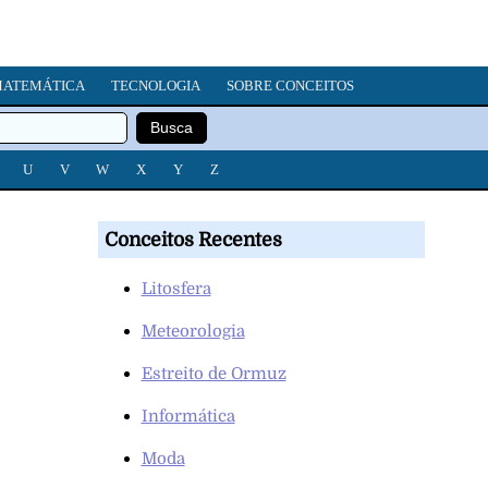
ATEMÁTICA
TECNOLOGIA
SOBRE CONCEITOS
U
V
W
X
Y
Z
Conceitos Recentes
Litosfera
Meteorologia
Estreito de Ormuz
Informática
Moda