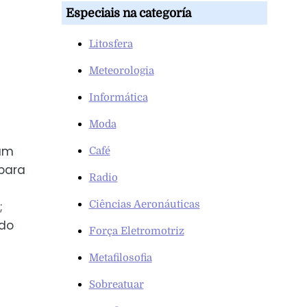
Especiais na categoría
Litosfera
Meteorologia
Informática
Moda
 um
Café
para
Radio
Ciências Aeronáuticas
;
 do
Força Eletromotriz
Metafilosofia
Sobreatuar