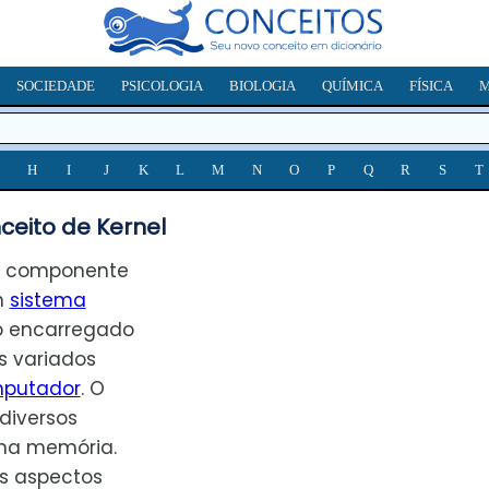
SOCIEDADE
PSICOLOGIA
BIOLOGIA
QUÍMICA
FÍSICA
M
H
I
J
K
L
M
N
O
P
Q
R
S
T
ceito de Kernel
o componente
m
sistema
to encarregado
s variados
putador
. O
diversos
na memória.
os aspectos