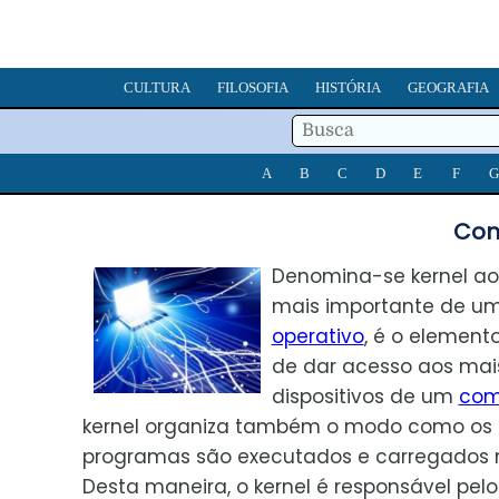
CULTURA
FILOSOFIA
HISTÓRIA
GEOGRAFIA
A
B
C
D
E
F
G
Con
Denomina-se kernel a
mais importante de u
operativo
, é o elemen
de dar acesso aos mai
dispositivos de um
com
kernel organiza também o modo como os 
programas são executados e carregados 
Desta maneira, o kernel é responsável pel