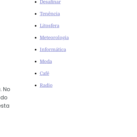
Desafinar
Tenência
Litosfera
Meteorologia
Informática
Moda
Café
Radio
. No
ado
esta