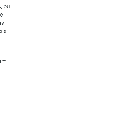
, ou
de
as
a e
 um