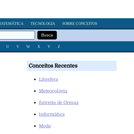
ATEMÁTICA
TECNOLOGIA
SOBRE CONCEITOS
U
V
W
X
Y
Z
Conceitos Recentes
Litosfera
Meteorologia
Estreito de Ormuz
Informática
Moda