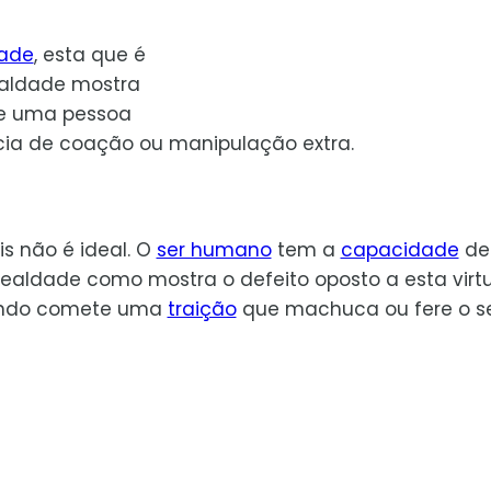
dade
, esta que é
ealdade mostra
ue uma pessoa
cia de coação ou manipulação extra.
s não é ideal. O
ser humano
tem a
capacidade
de
lealdade como mostra o defeito oposto a esta virt
uando comete uma
traição
que machuca ou fere o s