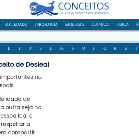
SOCIEDADE
PSICOLOGIA
BIOLOGIA
QUÍMICA
FÍSICA
M
H
I
J
K
L
M
N
O
P
Q
R
S
T
eito de Desleal
 importantes no
soais.
delidade de
 outra seja no
essoa leal é
respeitar a
em compartir