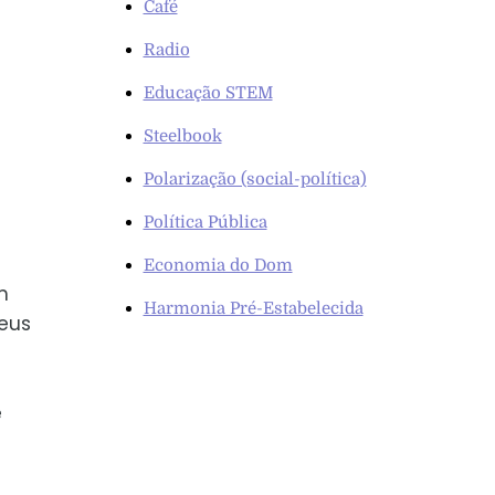
Café
Radio
Educação STEM
Steelbook
Polarização (social-política)
Política Pública
Economia do Dom
m
Harmonia Pré-Estabelecida
eus
e