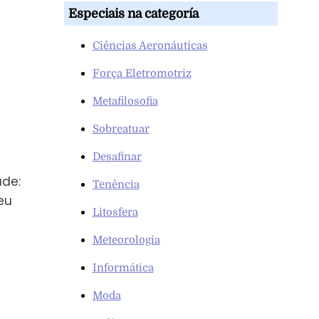
Especiais na categoría
Ciências Aeronáuticas
Força Eletromotriz
Metafilosofia
Sobreatuar
Desafinar
ude:
Tenência
eu
Litosfera
Meteorologia
Informática
Moda