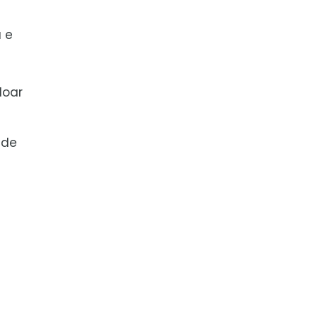
 e
doar
 de