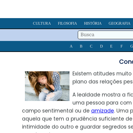
CULTURA
FILOSOFIA
HISTÓRIA
GEOGRAFIA
A
B
C
D
E
F
G
Conc
Existem atitudes muito
plano das relações pes
A lealdade mostra a fi
uma pessoa para com a
campo sentimental ou de
amizade
. Uma p
aquela que tem a prudência suficiente de 
intimidade do outro e guardar segredos s