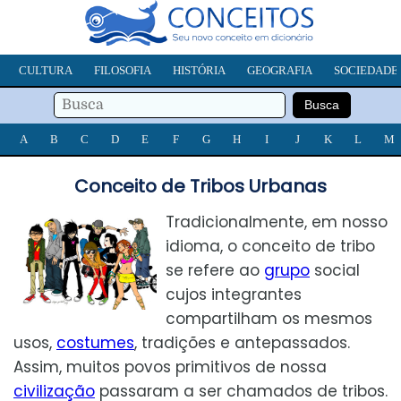
CULTURA
FILOSOFIA
HISTÓRIA
GEOGRAFIA
SOCIEDADE
A
B
C
D
E
F
G
H
I
J
K
L
M
Conceito de Tribos Urbanas
Tradicionalmente, em nosso
idioma, o conceito de tribo
se refere ao
grupo
social
cujos integrantes
compartilham os mesmos
usos,
costumes
, tradições e antepassados.
Assim, muitos povos primitivos de nossa
civilização
passaram a ser chamados de tribos.