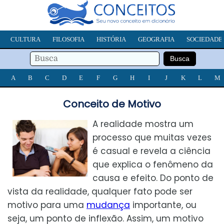
CULTURA
FILOSOFIA
HISTÓRIA
GEOGRAFIA
SOCIEDADE
A
B
C
D
E
F
G
H
I
J
K
L
M
Conceito de Motivo
A realidade mostra um
processo que muitas vezes
é casual e revela a ciência
que explica o fenômeno da
causa e efeito. Do ponto de
vista da realidade, qualquer fato pode ser
motivo para uma
mudança
importante, ou
seja, um ponto de inflexão. Assim, um motivo