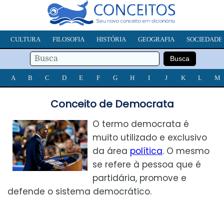
CULTURA
FILOSOFIA
HISTÓRIA
GEOGRAFIA
SOCIEDADE
A
B
C
D
E
F
G
H
I
J
K
L
M
Conceito de Democrata
O termo democrata é
muito utilizado e exclusivo
da área
política
. O mesmo
se refere à pessoa que é
partidária, promove e
defende o sistema democrático.