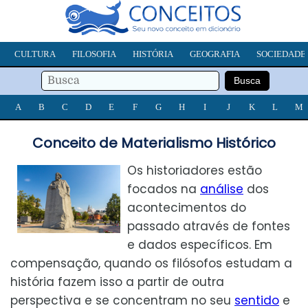
CULTURA
FILOSOFIA
HISTÓRIA
GEOGRAFIA
SOCIEDADE
A
B
C
D
E
F
G
H
I
J
K
L
M
Conceito de Materialismo Histórico
Os historiadores estão
focados na
análise
dos
acontecimentos do
passado através de fontes
e dados específicos. Em
compensação, quando os filósofos estudam a
história fazem isso a partir de outra
perspectiva e se concentram no seu
sentido
e