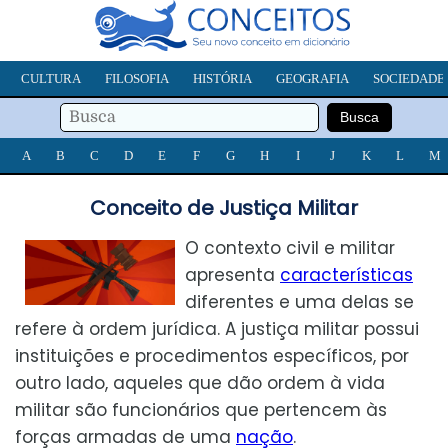
CULTURA
FILOSOFIA
HISTÓRIA
GEOGRAFIA
SOCIEDADE
A
B
C
D
E
F
G
H
I
J
K
L
M
Conceito de Justiça Militar
O contexto civil e militar
apresenta
características
diferentes e uma delas se
refere à ordem jurídica. A justiça militar possui
instituições e procedimentos específicos, por
outro lado, aqueles que dão ordem à vida
militar são funcionários que pertencem às
forças armadas de uma
nação
.