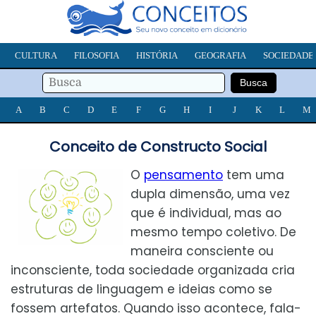
CULTURA
FILOSOFIA
HISTÓRIA
GEOGRAFIA
SOCIEDADE
A
B
C
D
E
F
G
H
I
J
K
L
M
Conceito de Constructo Social
O
pensamento
tem uma
dupla dimensão, uma vez
que é individual, mas ao
mesmo tempo coletivo. De
maneira consciente ou
inconsciente, toda sociedade organizada cria
estruturas de linguagem e ideias como se
fossem artefatos. Quando isso acontece, fala-