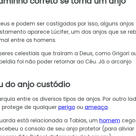
minho correto se torna um anjo
 e podem ser castigados por isso, alguns anjos
stamento aparece Lúcifer, um dos anjos que se re
 mal entre os homens.
eres celestiais que traíram a Deus, como Grigori o
beldia foi não poder retornar ao Céu. Já o arcanjo
u do anjo custódio
quia entre os diversos tipos de anjos. Por outro lad
 protege de qualquer
perigo
ou
ameaça
.
guarda está relacionada a Tobias, um
homem
cego
cebeu o consolo de seu anjo protetor (para aliviar