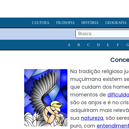
CULTURA
FILOSOFIA
HISTÓRIA
GEOGRAFIA
A
B
C
D
E
F
G
Conce
Na tradição religiosa ju
muçulmana existem sere
que cuidam dos home
momentos de
dificuld
são os anjos e é no cri
adquiriram mais relevâ
sua
natureza
, são sere
puro, com
entendimen