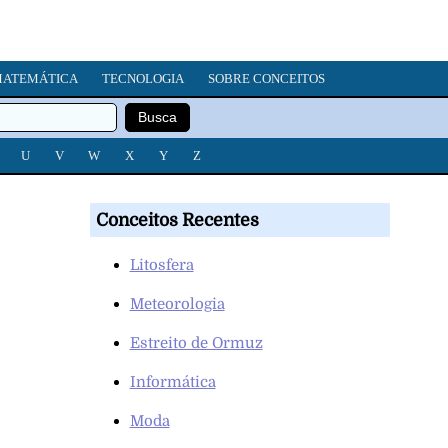
ATEMÁTICA
TECNOLOGIA
SOBRE CONCEITOS
U
V
W
X
Y
Z
Conceitos Recentes
Litosfera
Meteorologia
Estreito de Ormuz
Informática
Moda