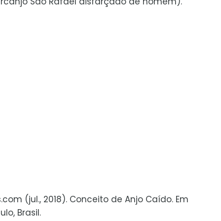
arcanjo São Rafael disfarçado de homem).
s.com (jul., 2018). Conceito de Anjo Caído. Em
o, Brasil.