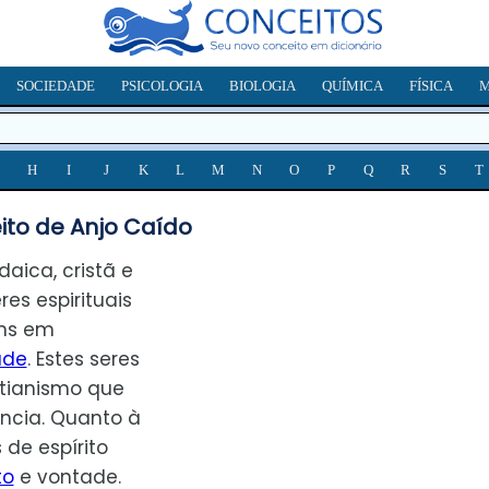
SOCIEDADE
PSICOLOGIA
BIOLOGIA
QUÍMICA
FÍSICA
M
H
I
J
K
L
M
N
O
P
Q
R
S
T
ito de Anjo Caído
daica, cristã e
s espirituais
ns em
ade
. Estes seres
stianismo que
ncia. Quanto à
s de espírito
to
e vontade.