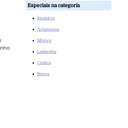
Especiais na categoría
Sinédrio
Arianismo
m
Mitzvá
nho.
Ladainha
Códice
Burca