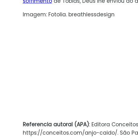
sofrimento
de Tobias, Deus lhe enviou ao 
Imagem: Fotolia. breathlessdesign
Referencia autoral (APA)
: Editora Conceito
https://conceitos.com/anjo-caido/. São Paul