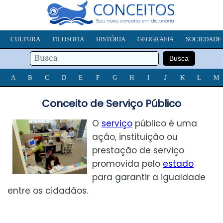
CULTURA
FILOSOFIA
HISTÓRIA
GEOGRAFIA
SOCIEDADE
A
B
C
D
E
F
G
H
I
J
K
L
M
Conceito de Serviço Público
O
serviço
público é uma
ação, instituição ou
prestação de serviço
promovida pelo
estado
para garantir a igualdade
entre os cidadãos.