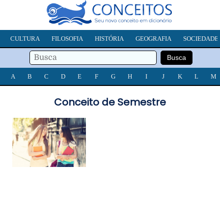
CULTURA
FILOSOFIA
HISTÓRIA
GEOGRAFIA
SOCIEDADE
A
B
C
D
E
F
G
H
I
J
K
L
M
Conceito de Semestre