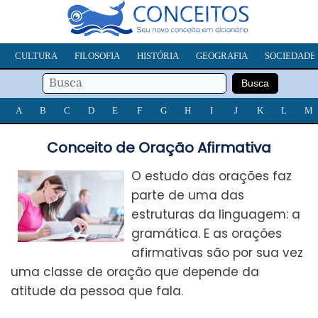
CULTURA
FILOSOFIA
HISTÓRIA
GEOGRAFIA
SOCIEDADE
A
B
C
D
E
F
G
H
I
J
K
L
M
Conceito de Oração Afirmativa
O estudo das orações faz
parte de uma das
estruturas da linguagem: a
gramática. E as orações
afirmativas são por sua vez
uma classe de oração que depende da
atitude da pessoa que fala.