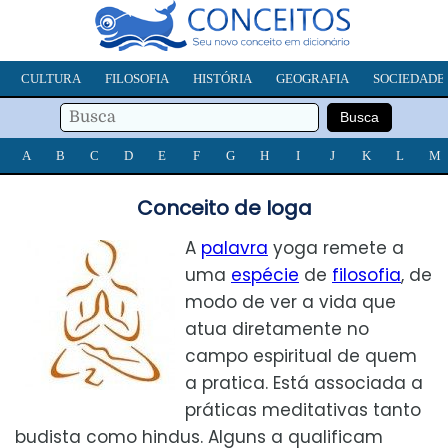
CULTURA
FILOSOFIA
HISTÓRIA
GEOGRAFIA
SOCIEDADE
A
B
C
D
E
F
G
H
I
J
K
L
M
Conceito de Ioga
A
palavra
yoga remete a
uma
espécie
de
filosofia
, de
modo de ver a vida que
atua diretamente no
campo espiritual de quem
a pratica. Está associada a
práticas meditativas tanto
budista como hindus. Alguns a qualificam