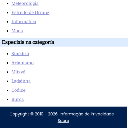
Meteorologia
Estreito de Ormuz
Informática
Moda
Especiais na categoría
Sinédrio
Arianismo
Mitzvá
Ladainha
Códice
Burca
Copyright © 2010 - 2026.
Informação de Privacidade
-
Sobre