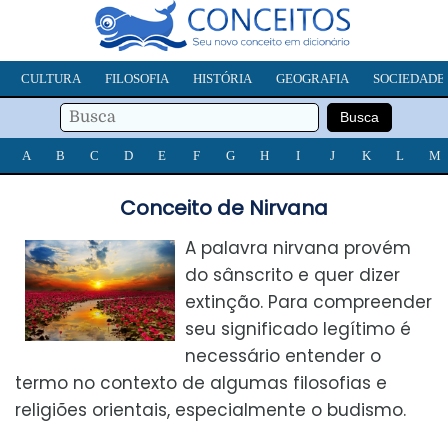
CULTURA
FILOSOFIA
HISTÓRIA
GEOGRAFIA
SOCIEDADE
A
B
C
D
E
F
G
H
I
J
K
L
M
Conceito de Nirvana
A palavra nirvana provém
do sânscrito e quer dizer
extinção. Para compreender
seu significado legítimo é
necessário entender o
termo no contexto de algumas filosofias e
religiões orientais, especialmente o budismo.