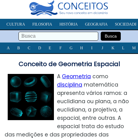
CULTURA
FILOSOFIA
HISTÓRIA
GEOGRAFIA
SOCIEDADE
A
B
C
D
E
F
G
H
I
J
K
L
M
Conceito de Geometria Espacial
A
Geometria
como
disciplina
matemática
apresenta vários ramos: a
euclidiana ou plana, a não
euclidiana, a projetiva, a
espacial, entre outras. A
espacial trata do estudo
das medições e das propriedades das