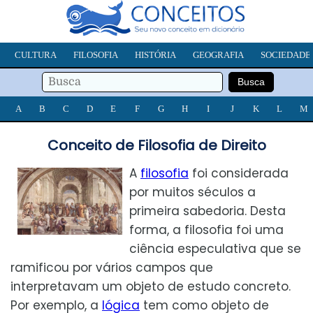
CULTURA
FILOSOFIA
HISTÓRIA
GEOGRAFIA
SOCIEDADE
A
B
C
D
E
F
G
H
I
J
K
L
M
Conceito de Filosofia de Direito
A
filosofia
foi considerada
por muitos séculos a
primeira sabedoria. Desta
forma, a filosofia foi uma
ciência especulativa que se
ramificou por vários campos que
interpretavam um objeto de estudo concreto.
Por exemplo, a
lógica
tem como objeto de