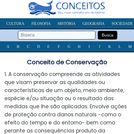
CULTURA
FILOSOFIA
HISTÓRIA
GEOGRAFIA
SOCIEDADE
A
B
C
D
E
F
G
H
I
J
K
L
M
Conceito de Conservação
1. A conservação compreende as atividades
que visam preservar as qualidades ou
características de um objeto, meio ambiente,
espécie e/ou situação ou o resultado das
medidas que lhe são aplicadas. Envolve ações
de proteção contra danos naturais -como o
efeito do tempo e do entorno- bem como
perante as consequências produto da