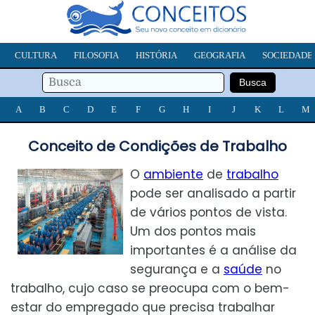
CULTURA
FILOSOFIA
HISTÓRIA
GEOGRAFIA
SOCIEDADE
A
B
C
D
E
F
G
H
I
J
K
L
M
Conceito de Condições de Trabalho
O
ambiente
de
trabalho
pode ser analisado a partir
de vários pontos de vista.
Um dos pontos mais
importantes é a análise da
segurança e a
saúde
no
trabalho, cujo caso se preocupa com o bem-
estar do empregado que precisa trabalhar