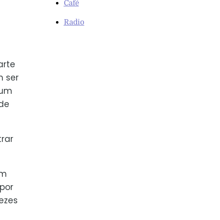
Café
Radio
arte
m ser
 um
de
rar
am
por
vezes