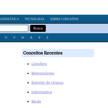
ATEMÁTICA
TECNOLOGIA
SOBRE CONCEITOS
U
V
W
X
Y
Z
Conceitos Recentes
Litosfera
Meteorologia
Estreito de Ormuz
Informática
Moda