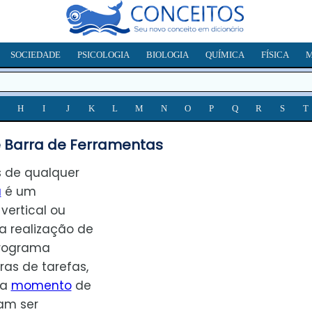
SOCIEDADE
PSICOLOGIA
BIOLOGIA
QUÍMICA
FÍSICA
M
H
I
J
K
L
M
N
O
P
Q
R
S
T
 Barra de Ferramentas
s de qualquer
a
é um
ertical ou
 a realização de
programa
ras de tarefas,
da
momento
de
am ser