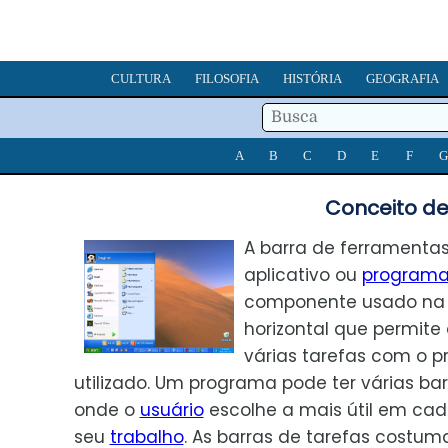
CULTURA
FILOSOFIA
HISTÓRIA
GEOGRAFIA
A
B
C
D
E
F
G
Conceito de
A barra de ferramenta
aplicativo ou
program
componente usado na v
horizontal que permite
várias tarefas com o 
utilizado. Um programa pode ter várias bar
onde o
usuário
escolhe a mais útil em ca
seu
trabalho
. As barras de tarefas costum