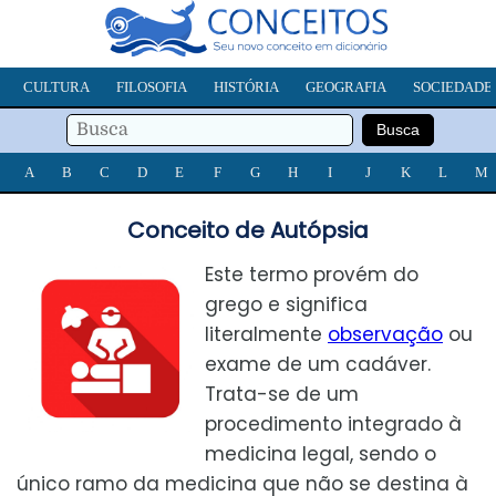
CULTURA
FILOSOFIA
HISTÓRIA
GEOGRAFIA
SOCIEDADE
A
B
C
D
E
F
G
H
I
J
K
L
M
Conceito de Autópsia
Este termo provém do
grego e significa
literalmente
observação
ou
exame de um cadáver.
Trata-se de um
procedimento integrado à
medicina legal, sendo o
único ramo da medicina que não se destina à