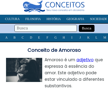
CULTURA
FILOSOFIA
HISTÓRIA
GEOGRAFIA
SOCIEDADE
A
B
C
D
E
F
G
H
I
J
K
L
M
Conceito de Amoroso
Amoroso é um
adjetivo
que
expressa à essência do
amor. Este adjetivo pode
estar vinculado a diferentes
substantivos.