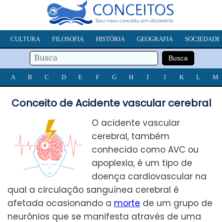
CULTURA
FILOSOFIA
HISTÓRIA
GEOGRAFIA
SOCIEDADE
A
B
C
D
E
F
G
H
I
J
K
L
M
Conceito de Acidente vascular cerebral
O acidente vascular
cerebral, também
conhecido como AVC ou
apoplexia, é um tipo de
doença cardiovascular na
qual a circulação sanguínea cerebral é
afetada ocasionando a
morte
de um grupo de
neurônios que se manifesta através de uma