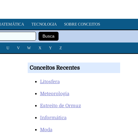
ATEMÁTICA
TECNOLOGIA
SOBRE CONCEITOS
U
V
W
X
Y
Z
Conceitos Recentes
Litosfera
Meteorologia
Estreito de Ormuz
Informática
Moda