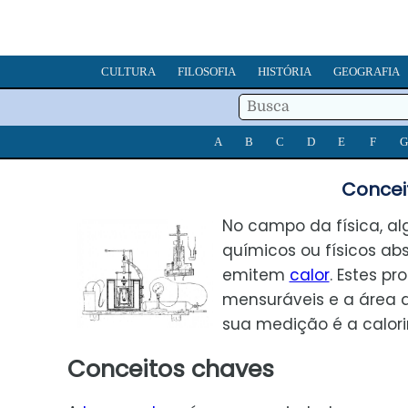
CULTURA
FILOSOFIA
HISTÓRIA
GEOGRAFIA
A
B
C
D
E
F
G
Concei
No campo da física, al
químicos ou físicos a
emitem
calor
. Estes p
mensuráveis e a área 
sua medição é a calori
Conceitos chaves