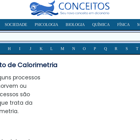
SOCIEDADE
PSICOLOGIA
BIOLOGIA
QUÍMICA
FÍSICA
M
H
I
J
K
L
M
N
O
P
Q
R
S
T
to de Calorimetria
guns processos
bsorvem ou
rocessos são
que trata da
metria.