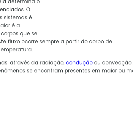
la determina o
renciados. O
is sistemas é
alor é a
u corpos que se
e fluxo ocorre sempre a partir do corpo de
temperatura.
mas: através da radiação,
condução
ou convecção.
s fenômenos se encontram presentes em maior ou m