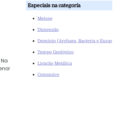
Especiais na categoría
Meiose
Dimensão
Domínio (Archaea, Bacteria e Eucarya)
Tempo Geológico
 Na
Ligação Metálica
enor
Cenozoico