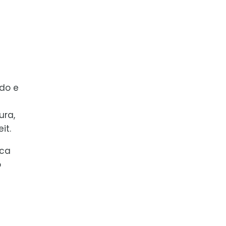
ido e
ura,
it.
ica
o