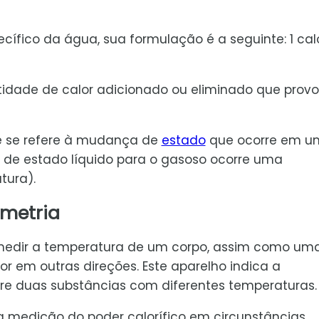
ífico da água, sua formulação é a seguinte: 1 cal
ntidade de calor adicionado ou eliminado que prov
e se refere à mudança de
estado
que ocorre em u
 de estado líquido para o gasoso ocorre uma
tura).
imetria
a medir a temperatura de um corpo, assim como um
r em outras direções. Este aparelho indica a
tre duas substâncias com diferentes temperaturas.
a medição do poder calorífico em circunstâncias