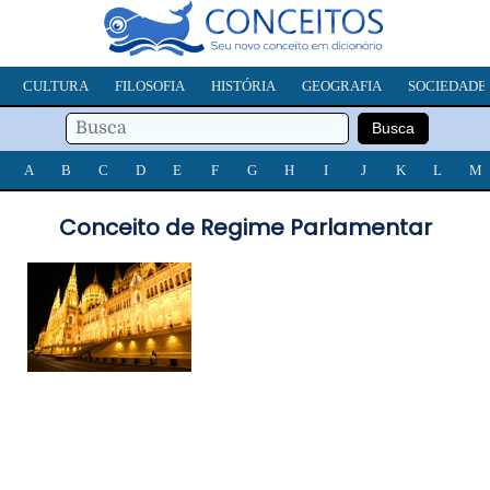
CULTURA
FILOSOFIA
HISTÓRIA
GEOGRAFIA
SOCIEDADE
A
B
C
D
E
F
G
H
I
J
K
L
M
Conceito de Regime Parlamentar