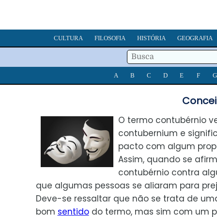
CULTURA
FILOSOFIA
HISTÓRIA
GEOGRAFIA
A
B
C
D
E
F
G
Concei
O termo contubérnio v
contubernium e signifi
pacto com algum propós
Assim, quando se afir
contubérnio contra alg
que algumas pessoas se aliaram para prej
Deve-se ressaltar que não se trata de um
bom
sentido
do termo, mas sim com um p