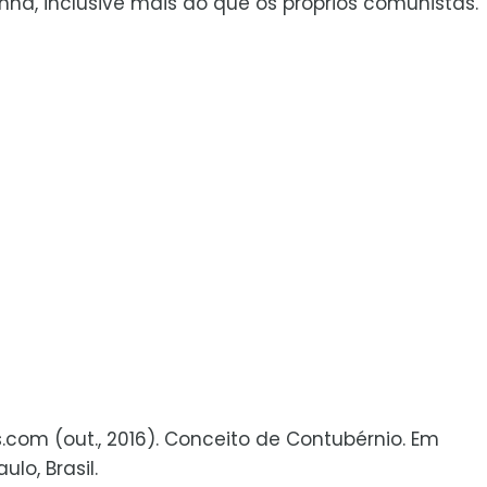
ha, inclusive mais do que os próprios comunistas.
s.com (out., 2016). Conceito de Contubérnio. Em
lo, Brasil.