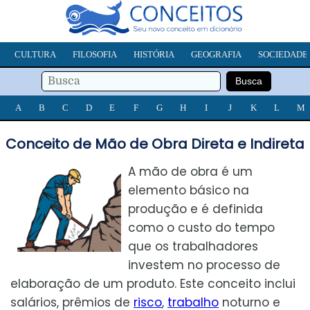
CULTURA
FILOSOFIA
HISTÓRIA
GEOGRAFIA
SOCIEDADE
A
B
C
D
E
F
G
H
I
J
K
L
M
Conceito de Mão de Obra Direta e Indireta
A mão de obra é um
elemento básico na
produção e é definida
como o custo do tempo
que os trabalhadores
investem no processo de
elaboração de um produto. Este conceito inclui
salários, prêmios de
risco
,
trabalho
noturno e