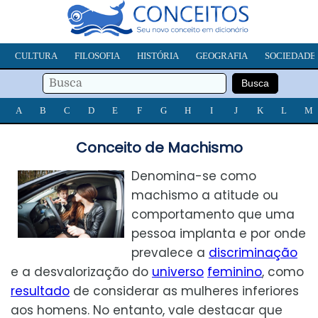
CULTURA
FILOSOFIA
HISTÓRIA
GEOGRAFIA
SOCIEDADE
A
B
C
D
E
F
G
H
I
J
K
L
M
Conceito de Machismo
Denomina-se como
machismo a atitude ou
comportamento que uma
pessoa implanta e por onde
prevalece a
discriminação
e a desvalorização do
universo
feminino
, como
resultado
de considerar as mulheres inferiores
aos homens. No entanto, vale destacar que