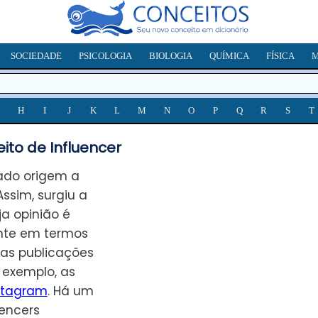
SOCIEDADE
PSICOLOGIA
BIOLOGIA
QUÍMICA
FÍSICA
M
H
I
J
K
L
M
N
O
P
Q
R
S
T
ito de Influencer
ado origem a
ssim, surgiu a
ja opinião é
nte em termos
uas publicações
exemplo, as
stagram
. Há um
uencers