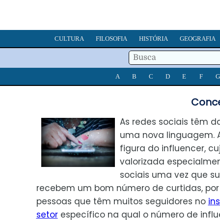
CULTURA
FILOSOFIA
HISTÓRIA
GEOGRAFIA
A
B
C
D
E
F
G
Conce
As redes sociais têm d
uma nova linguagem. A
figura do influencer, cu
valorizada especialme
sociais uma vez que s
recebem um bom número de curtidas, por 
pessoas que têm muitos seguidores no
in
setor
específico na qual o número de infl