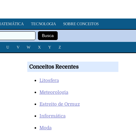
ATEMÁTICA
TECNOLOGIA
SOBRE CONCEITOS
U
V
W
X
Y
Z
Conceitos Recentes
Litosfera
Meteorologia
Estreito de Ormuz
Informática
Moda