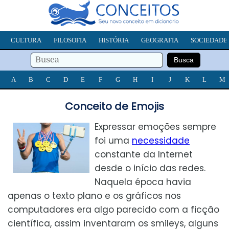
CULTURA
FILOSOFIA
HISTÓRIA
GEOGRAFIA
SOCIEDADE
A
B
C
D
E
F
G
H
I
J
K
L
M
Conceito de Emojis
Expressar emoções sempre
foi uma
necessidade
constante da Internet
desde o início das redes.
Naquela época havia
apenas o texto plano e os gráficos nos
computadores era algo parecido com a ficção
científica, assim inventaram os smileys, alguns