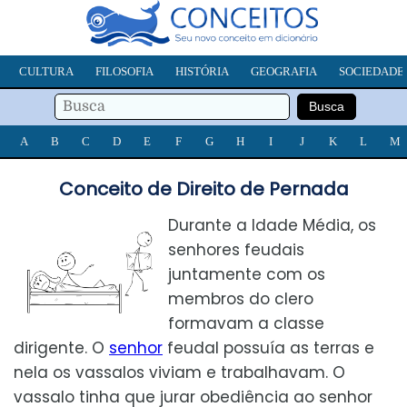
CULTURA
FILOSOFIA
HISTÓRIA
GEOGRAFIA
SOCIEDADE
A
B
C
D
E
F
G
H
I
J
K
L
M
Conceito de Direito de Pernada
Durante a Idade Média, os
senhores feudais
juntamente com os
membros do clero
formavam a classe
dirigente. O
senhor
feudal possuía as terras e
nela os vassalos viviam e trabalhavam. O
vassalo tinha que jurar obediência ao senhor