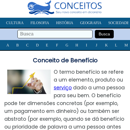
CULTURA
FILOSOFIA
HISTÓRIA
GEOGRAFIA
SOCIEDADE
A
B
C
D
E
F
G
H
I
J
K
L
M
Conceito de Benefício
O termo benefício se refere
a um elemento, produto ou
serviço
dado a uma pessoa
para seu bem. O benefício
pode ter dimensões concretas (por exemplo,
um pagamento em dinheiro) ou também ser
abstrato (por exemplo, quando se dá benefício
ou prioridade de palavra a uma pessoa antes