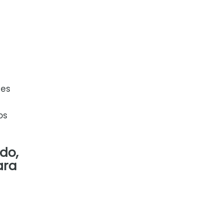
tes
os
do,
ara