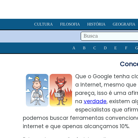
CULTURA
FILOSOFIA
HISTÓRIA
GEOGRAFIA
A
B
C
D
E
F
G
Conce
Que o Google tenha cl
a Internet, mesmo que
pareça, isso é uma afi
na
verdade
, existem a
especialistas que afi
podemos buscar ferramentas convencion
internet e que apenas alcançamos 10%.