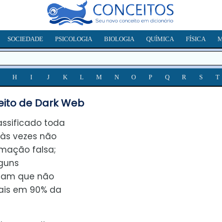
SOCIEDADE
PSICOLOGIA
BIOLOGIA
QUÍMICA
FÍSICA
M
H
I
J
K
L
M
N
O
P
Q
R
S
T
ito de Dark Web
assificado toda
 às vezes não
rmação falsa;
lguns
rmam que não
ais em 90% da