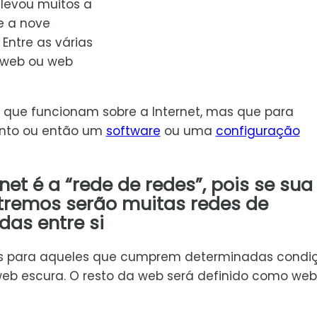
 levou muitos a
e a nove
ntre as várias
k web ou web
 que funcionam sobre a Internet, mas que para
ento ou então um
software
ou uma
configuração
et é a “rede de redes”, pois se sua
ntremos serão muitas redes de
das entre si
es para aqueles que cumprem determinadas condi
b escura. O resto da web será definido como web