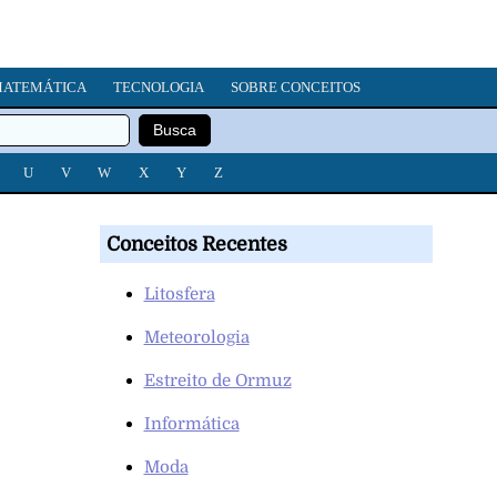
ATEMÁTICA
TECNOLOGIA
SOBRE CONCEITOS
U
V
W
X
Y
Z
Conceitos Recentes
Litosfera
Meteorologia
Estreito de Ormuz
Informática
Moda